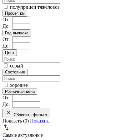
полуприцеп тяжеловоз
Пробег, км
От:
До:
Год выпуска
От:
До:
Цвет
серый
Состояние
хорошее
Розничная цена
От:
До:
Сбросить фильтр
Показать (
0
)
Показать
Самые актуальные