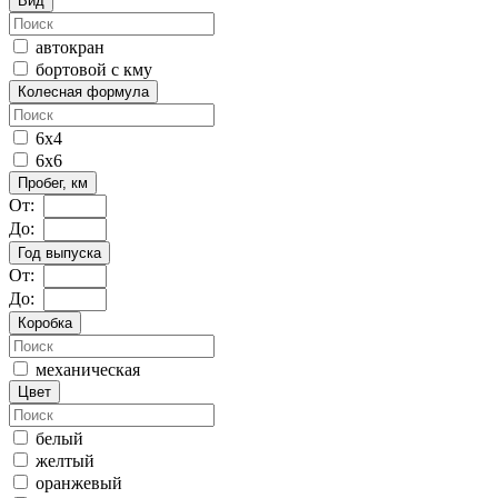
Вид
автокран
бортовой с кму
Колесная формула
6x4
6x6
Пробег, км
От:
До:
Год выпуска
От:
До:
Коробка
механическая
Цвет
белый
желтый
оранжевый