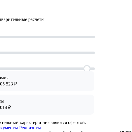
дварительные расчеты
омия
705 523
₽
ты
 014
₽
ительный характер и не являются офертой.
кументы
Реквизиты