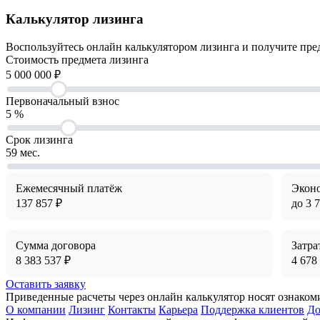
Калькулятор лизинга
Воспользуйтесь онлайн калькулятором лизинга и получите пре
Cтоимость предмета лизинга
5 000 000
₽
Первоначальный взнос
5
%
Срок лизинга
59
мес.
Ежемесячный платёж
Экон
137 857
₽
до
3 
Сумма договора
Затра
8 383 537
₽
4 678
Оставить заявку
Приведенные расчеты через онлайн калькулятор носят ознаком
О компании
Лизинг
Контакты
Карьера
Поддержка клиентов
До