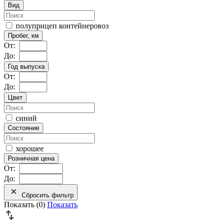
Вид
полуприцеп контейнеровоз
Пробег, км
От:
До:
Год выпуска
От:
До:
Цвет
синий
Состояние
хорошее
Розничная цена
От:
До:
Сбросить фильтр
Показать (
0
)
Показать