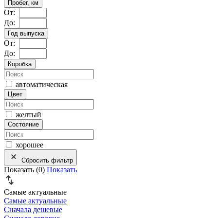
Пробег, км
От:
До:
Год выпуска
От:
До:
Коробка
автоматическая
Цвет
желтый
Состояние
хорошее
Сбросить фильтр
Показать (
0
)
Показать
Самые актуальные
Самые актуальные
Сначала дешевые