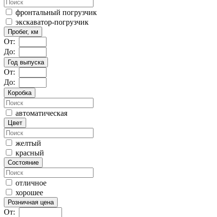
фронтальный погрузчик
экскаватор-погрузчик
Пробег, км
От:
До:
Год выпуска
От:
До:
Коробка
автоматическая
Цвет
желтый
красный
Состояние
отличное
хорошее
Розничная цена
От: