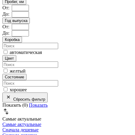
Пробег, км
От:
До:
Год выпуска
От:
До:
Коробка
автоматическая
Цвет
желтый
Состояние
хорошее
Сбросить фильтр
Показать (
0
)
Показать
Самые актуальные
Самые актуальные
Сначала дешевые