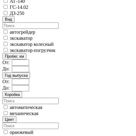
АГ-140
ГС-14.02
ДЗ-250
Вид
автогрейдер
экскаватор
экскаватор колесный
экскаватор-погрузчик
Пробег, км
От:
До:
Год выпуска
От:
До:
Коробка
автоматическая
механическая
Цвет
оранжевый