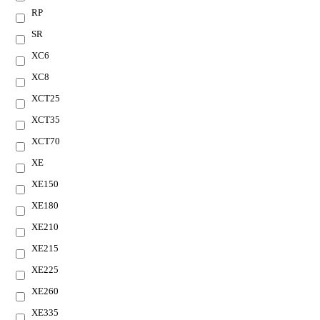
RP
SR
XC6
XC8
XCT25
XCT35
XCT70
XE
XE150
XE180
XE210
XE215
XE225
XE260
XE335