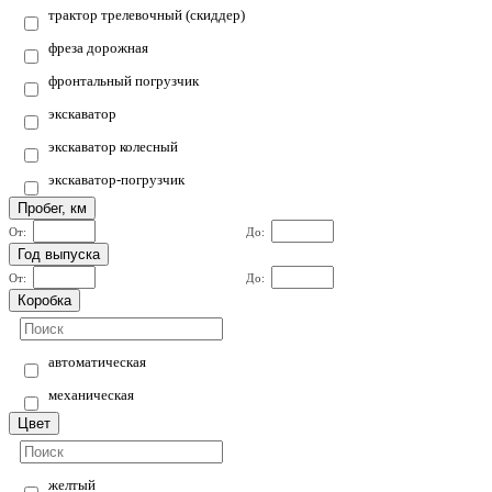
трактор трелевочный (скиддер)
фреза дорожная
фронтальный погрузчик
экскаватор
экскаватор колесный
экскаватор-погрузчик
Пробег, км
От:
До:
Год выпуска
От:
До:
Коробка
автоматическая
механическая
Цвет
желтый