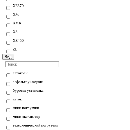
XE370
XM
XMR
XS
XZ450
ZL
Вид
автокран
асфальтоукладчик
буровая установка
каток
мини погрузчик
мини-экскаватор
телескопический погрузчик