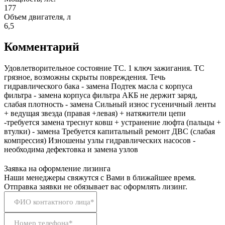
177
Объем двигателя, л
6,5
Комментарий
Удовлетворительное состояние ТС. 1 ключ зажигания. ТС
грязное, возможны скрыты повреждения. Течь
гидравлического бака - замена Подтек масла с корпуса
фильтра - замена корпуса фильтра АКБ не держит заряд,
слабая плотность - замена Сильный износ гусеничный ленты
+ ведущая звезда (правая +левая) + натяжители цепи
-требуется замена треснут ковш + устранение люфта (пальцы +
втулки) - замена Требуется капитальный ремонт ДВС (слабая
компрессия) Изношены узлы гидравлических насосов -
необходима дефектовка и замена узлов
Заявка на оформление лизинга
Наши менеджеры свяжутся с Вами в ближайшее время.
Отправка заявки не обязывает вас оформлять лизинг.
ФИО контактного лица*
Номер телефона*