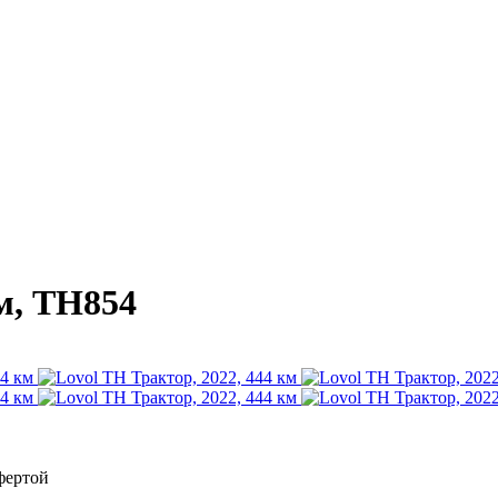
км, TH854
фертой