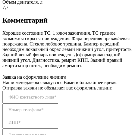
Объем двигателя, л
7,7
Комментарий
Хорошее состояние ТС. 1 ключ зажигания. ТС грязное,
возможны скрыты повреждения. Фара передняя правая/левая
повреждена. Стекло лобовое трешина. Бампер передний
необходим локальный окрас левый нижний угол, притертость.
Задний левый фонарь поврежден. Деформирован задний
нижний угол. Диагностика, ремрнт КПП. Задний правый
амортизатор потек, необходим ремонт.
Заявка на оформление лизинга
Наши менеджеры свяжутся с Вами в ближайшее время.
Отправка заявки не обязывает вас оформлять лизинг.
ФИО контактного лица*
Номер телефона*
ИНН*
Электронная почта