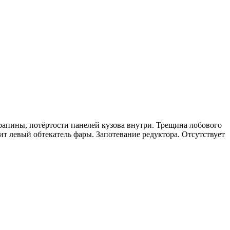
апины, потёртости панелей кузова внутри. Трещина лобового
бит левый обтекатель фары. Запотевание редуктора. Отсутствует