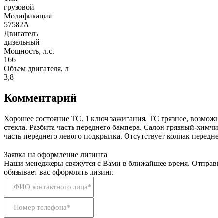
грузовой
Модификация
57582A
Двигатель
дизельный
Мощность, л.с.
166
Объем двигателя, л
3,8
Комментарий
Хорошее состояние ТС. 1 ключ зажигания. ТС грязное, возмож
стекла. Разбита часть переднего бампера. Салон грязный-химчис
часть переднего левого подкрылка. Отсутствует колпак передне
Заявка на оформление лизинга
Наши менеджеры свяжутся с Вами в ближайшее время. Отправк
обязывает вас оформлять лизинг.
ФИО контактного лица*
Номер телефона*