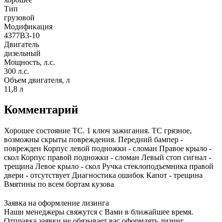
Тип
грузовой
Модификация
4377B3-10
Двигатель
дизельный
Мощность, л.с.
300 л.с.
Объем двигателя, л
11,8 л
Комментарий
Хорошее состояние ТС. 1 ключ зажигания. ТС грязное,
возможны скрыты повреждения. Передний бампер -
поврежден Корпус левой подножки - сломан Правое крыло -
скол Корпус правой подножки - сломан Левый стоп сигнал -
трещина Левое крыло - скол Ручка стеклоподъемника правой
двери - отсутствует Диагностика ошибок Капот - трещина
Вмятины по всем бортам кузова
Заявка на оформление лизинга
Наши менеджеры свяжутся с Вами в ближайшее время.
Отправка заявки не обязывает вас оформлять лизинг.