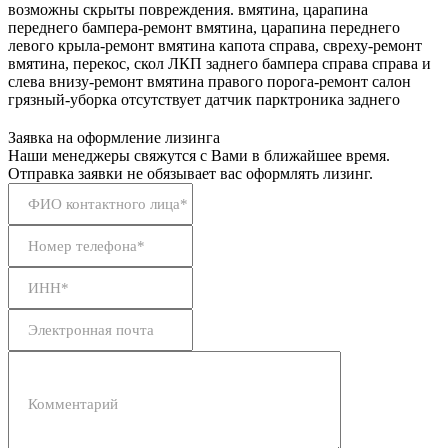
возможны скрыты повреждения. вмятина, царапина
переднего бампера-ремонт вмятина, царапина переднего
левого крыла-ремонт вмятина капота справа, свреху-ремонт
вмятина, перекос, скол ЛКП заднего бампера справа справа и
слева внизу-ремонт вмятина правого порога-ремонт салон
грязный-уборка отсутствует датчик парктроника заднего
Заявка на оформление лизинга
Наши менеджеры свяжутся с Вами в ближайшее время.
Отправка заявки не обязывает вас оформлять лизинг.
ФИО контактного лица*
Номер телефона*
ИНН*
Электронная почта
Комментарий