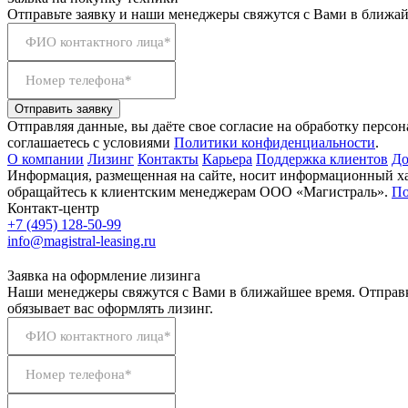
Отправьте заявку и наши менеджеры свяжутся с Вами в ближай
ФИО контактного лица*
Номер телефона*
Отправить заявку
Отправляя данные, вы даёте свое согласие на обработку персо
соглашаетесь с условиями
Политики конфиденциальности
.
О компании
Лизинг
Контакты
Карьера
Поддержка клиентов
До
Информация, размещенная на сайте, носит информационный хар
обращайтесь к клиентским менеджерам ООО «Магистраль».
По
Контакт-центр
+7 (495) 128-50-99
info@magistral-leasing.ru
Заявка на оформление лизинга
Наши менеджеры свяжутся с Вами в ближайшее время. Отправк
обязывает вас оформлять лизинг.
ФИО контактного лица*
Номер телефона*