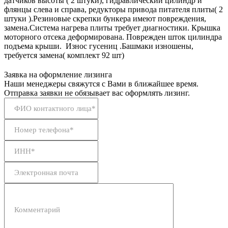
датчиков высоты ( 2 штуки), гидравлический цилиндр и
флянцы слева и справа, редукторы привода питателя плиты( 2
штуки ).Резиновые скрепки бункера имеют повреждения,
замена.Система нагрева плиты требует диагностики. Крышка
моторного отсека деформирована. Поврежден шток цилиндра
подъема крыши. Износ гусениц .Башмаки изношены,
требуется замена( комплект 92 шт)
Заявка на оформление лизинга
Наши менеджеры свяжутся с Вами в ближайшее время.
Отправка заявки не обязывает вас оформлять лизинг.
ФИО контактного лица*
Номер телефона*
ИНН*
Электронная почта
Комментарий